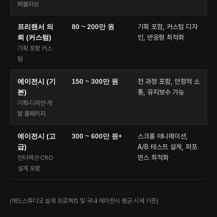
퍼블리싱
프리랜서 의
80 ~ 200만 원
기획 포함, 커스텀 디자
뢰 (커스텀)
인, 반응형 최적화
기획 포함 커스
텀
에이전시 (기
150 ~ 300만 원
전 과정 포함, 안정적 소
본)
통, 유지보수 가능
기획·디자인·개
발 풀패키지
에이전시 (고
300 ~ 600만 원+
스크롤 애니메이션,
급)
A/B 테스트 설계, 퍼포
먼스 최적화
인터랙션·CRO
설계 포함
(에드스튜디오 실제 프로젝트 및 국내 에이전시 평균 시세 기준)