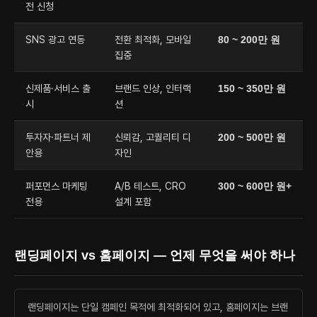
전 신청
Contact
SNS 광고 연동
전환 최적화, 모바일
80 ~ 200만 원
집중
신제품·서비스 출
브랜드 인상, 인터랙
150 ~ 350만 원
시
션
투자자·파트너 제
신뢰감, 고퀄리티 디
200 ~ 500만 원
안용
자인
퍼포먼스 마케팅
A/B 테스트, CRO
300 ~ 600만 원+
전용
설계 포함
랜딩페이지 vs 홈페이지 — 언제 무엇을 써야 하나
랜딩페이지는 단일 캠페인 목적에 최적화되어 있고, 홈페이지는 브랜