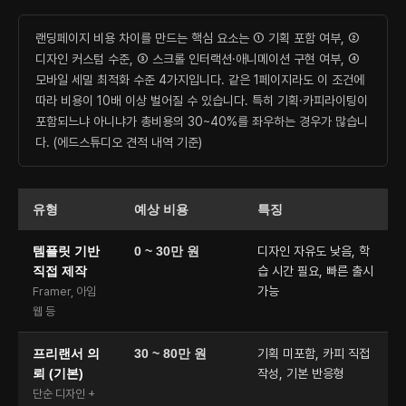
랜딩페이지 비용 차이를 만드는 핵심 요소는 ① 기획 포함 여부, ②
디자인 커스텀 수준, ③ 스크롤 인터랙션·애니메이션 구현 여부, ④
모바일 세밀 최적화 수준 4가지입니다. 같은 1페이지라도 이 조건에
따라 비용이 10배 이상 벌어질 수 있습니다. 특히 기획·카피라이팅이
포함되느냐 아니냐가 총비용의 30~40%를 좌우하는 경우가 많습니
다. (에드스튜디오 견적 내역 기준)
유형
예상 비용
특징
템플릿 기반
0 ~ 30만 원
디자인 자유도 낮음, 학
직접 제작
습 시간 필요, 빠른 출시
가능
Framer, 아임
웹 등
프리랜서 의
30 ~ 80만 원
기획 미포함, 카피 직접
뢰 (기본)
작성, 기본 반응형
단순 디자인 +