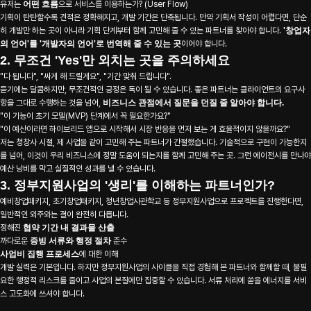
유저는
어떤 흐름
으로 서비스를 이용하는가? (User Flow)
기획이 탄탄할수록 견적은 정확해지고, 개발 기간은 단축됩니다. 만약 기획서 작성이 어렵다면, 단순
히 개발만 하는 곳이 아니라 기획 단계부터 함께 고민해 줄 수 있는 파트너를 찾아야 합니다.
'창업자
의 언어'를 '개발자의 언어'로 번역해 줄 수 있는 곳
이어야 합니다.
2. 무조건 'Yes'만 외치는 곳을 주의하세요
"다 됩니다", "싸게 해 드릴게요", "기간 맞춰 드립니다".
About
듣기에는 달콤하지만, 무조건적인 긍정은 독이 될 수 있습니다. 좋은 파트너는 클라이언트의 요구사
항을 그대로 수행하는 것을 넘어,
비즈니스 관점에서 질문을 던질 줄 알아야 합니다.
"이 기능이 초기 모델(MVP) 단계에서 꼭 필요한가요?"
"이 예산이라면 하이브리드 앱으로 시작해서 시장 반응을 먼저 보는 게 효율적이지 않을까요?"
저는 청창사 시절, 제 사업을 같이 고민해 주는 파트너가 간절했습니다. 기술적으로 구현이 가능한지
Work
를 넘어, 이것이 우리 비즈니스에 정말 도움이 되는지를 함께 고민해 주는 곳. 그런 에이전시를 만나야
예산 낭비를 막고 실질적인 성과를 낼 수 있습니다.
3. 정부지원사업의 '생리'를 이해하는 파트너인가?
예비창업패키지, 초기창업패키지, 청년창업사관학교 등 정부지원사업으로 프로젝트를 진행한다면,
Blog
일반적인 외주와는 결이 완전히 다릅니다.
정해진
협약 기간 내 결과물 산출
까다로운
증빙 서류와 행정 절차
준수
사업비 집행 프로세스
에 대한 이해
개발 실력은 기본입니다. 하지만 정부지원사업의 사이클을 직접 경험해 본 파트너와 함께할 때, 불필
Contact
요한 행정적 리스크를 줄이고 사업의 본질에만 집중할 수 있습니다. 서류 처리에 쏟을 에너지를 서비
스 고도화에 쓰셔야 합니다.