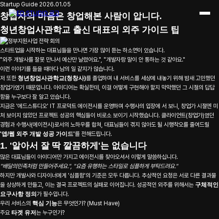
예비창업패키지 합격 전략 및 외주 가이드
Startup Guide
2026.01.05
창업자의 마음은 창업해본 사람이 압니다.
청년창업사관학교 출신 대표의 외주 가이드 팁
스타트업을 시작하는 대표님들을 만나면 가장 많이 듣는 하소연이 있습니다.
"외주 개발사를 잘못 만나서 예산만 날렸어요.", "개발자랑 말이 안 통하는 것 같아요."
이런 이야기를 들을 때마다 남의 일 같지가 않습니다.
저 또한
청년창업사관학교(청창사)
를 졸업하며 내 서비스를 세상에 내놓기 위해 밤새 고민했던
창업가였기 때문입니다. 아이디어는 확실한데, 이걸 어떻게 구현해야 할지 막막했던 그 시절의 답답
함을 누구보다 잘 알고 있습니다.
지금은 '에드스튜디오' IT 프로덕트 에이전시를 운영하며 수행사의 입장에 서 보니, 창업가 시절엔 미
처 보이지 않았던 프로젝트 성공의 핵심들이 비로소 보이기 시작했습니다. 클라이언트(창업가)였던
경험과 수행사(에이전시)로서의 노하우를 합쳐, 대표님들이 겪지 않아도 될 시행착오를 줄여드릴
'앱/웹 외주 개발 성공 가이드'
를 전해드립니다.
1. '알아서 잘 딱 깔끔하게'는 없습니다
많은 대표님들이 아이디어만 가지고 에이전시를 찾아오셔서 이렇게 말씀하십니다.
"배달의민족처럼 만들어주세요.", "요즘 유행하는 스타일로 심플하게 부탁드려요."
하지만 개발사와 디자이너에게 '심플함'의 기준은 모두 다릅니다. 추상적인 요청은 서로 다른 결과물
을 상상하게 만들고, 이는 결국 프로젝트의 실패로 이어집니다. 성공적인 외주를 위해서는
구체적인
요구사항 정의
가 필수입니다.
우리 서비스의
핵심 기능
은 무엇인가? (Must Have)
주요
타겟 유저
는 누구인가?