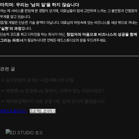
마치며: 우리는 '남의 일'을 하지 않습니다
저는 제 서비스를 런칭해 본 경험이 있기에, 대표님들이 밤새 고민하며 느끼는 그 불안함과 간절함의
무게를 알고 있습니다.
앱/웹 개발은 단순한 기술 용역이 아닙니다. 대표님의 머릿속에 있는 비즈니스를 세상 밖으로 꺼내는
'실현'의 과정
입니다.
단순히 코드를 짜고 디자인을 하는 회사가 아닌,
창업자의 마음으로 비즈니스의 성공을 함께
그리는 파트너
가 필요하시다면 언제든 에드스튜디오의 문을 두드려주세요.
관련 글
→ 심사위원이 꽂히는 사업계획서의 비밀
→ 예창패 vs 초창패 vs 청창사, 나에게 맞는 지원사업은?
→ 예비창업패키지 서류 광탈 1위, 문제 인식이 틀렸습니다
목록으로 돌아가기
프로젝트 문의하기